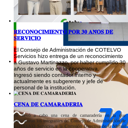
𝐑𝐄𝐂𝐎𝐍𝐎𝐂𝐈𝐌𝐈𝐄𝐍𝐓𝐎 𝐏𝐎𝐑 𝟑𝟎 𝐀𝐍̃𝐎𝐒 𝐃𝐄
𝐒𝐄𝐑𝐕𝐈𝐂𝐈𝐎
El Consejo de Administración de COTELVO
Servicios hizo entrega de un reconocimiento
a Gustavo Martinazzo, por haber cumplido 30
años de servicio en la cooperativa.
Ingresó siendo contador interno y
actualmente es subgerente y jefe de
personal de la institución.
𝐂𝐄𝐍𝐀 𝐃𝐄 𝐂𝐀𝐌𝐀𝐑𝐀𝐃𝐄𝐑𝐈́𝐀
Se llevó a cabo una cena de camaradería en la que
participaron los integrantes del Consejo de Administración de
COTELVO Servicios y la Comisión Directiva de la Mutual