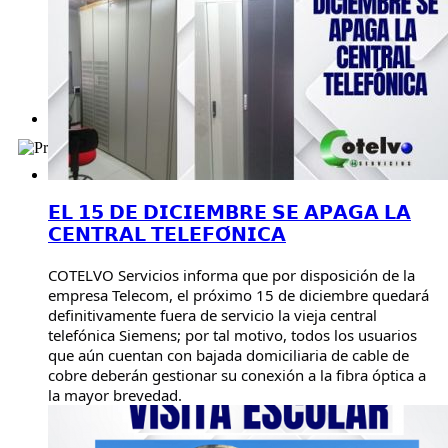
𝗘𝗟 𝟭𝟱 𝗗𝗘 𝗗𝗜𝗖𝗜𝗘𝗠𝗕𝗥𝗘 𝗦𝗘 𝗔𝗣𝗔𝗚𝗔 𝗟𝗔
𝗖𝗘𝗡𝗧𝗥𝗔𝗟 𝗧𝗘𝗟𝗘𝗙𝗢́𝗡𝗜𝗖𝗔
COTELVO Servicios informa que por disposición de la
empresa Telecom, el próximo 15 de diciembre quedará
definitivamente fuera de servicio la vieja central
telefónica Siemens; por tal motivo, todos los usuarios
que aún cuentan con bajada domiciliaria de cable de
cobre deberán gestionar su conexión a la fibra óptica a
la mayor brevedad.