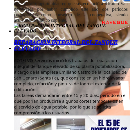
COTELVO; oportunidad en que se reconoció a Ricardo Van
de Welde por haber cumplido este año dos períodos
consecutivos como consejero de la cooperativa, siendo
actualmente síndico suplente.
𝑹𝑬𝑷𝑨𝑹𝑨𝑪𝑰𝑶́𝑵 𝑰𝑵𝑻𝑬𝑮𝑹𝑨𝑳 𝑫𝑬𝑳 𝑻𝑨𝑵𝑸𝑼𝑬
𝑬𝑳𝑬𝑽𝑨𝑫𝑶
COTELVO Servicios inició los trabajos de reparación
integral del tanque elevado de su planta potabilizadora,
a cargo de la empresa Emiliano Castro de la localidad de
San Genaro (Santa Fe), que consiste en un hidrolavado
completo, refacción y pintura de todo el exterior de la
edificación.
Las tareas demandarán entre 15 y 20 días; período en el
que podrían producirse algunos cortes temporarios en
el servicio de agua potable, por lo que se solicita
comprensión a los usuarios.