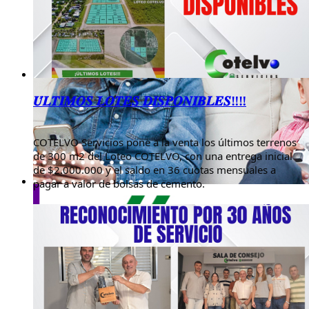
𝑼́𝑳𝑻𝑰𝑴𝑶𝑺 𝑳𝑶𝑻𝑬𝑺 𝑫𝑰𝑺𝑷𝑶𝑵𝑰𝑩𝑳𝑬𝑺‼‼
COTELVO Servicios pone a la venta los últimos terrenos 
de 300 m2 del Loteo COTELVO, con una entrega inicial 
de $2.000.000 y el saldo en 36 cuotas mensuales a 
pagar a valor de bolsas de cemento.