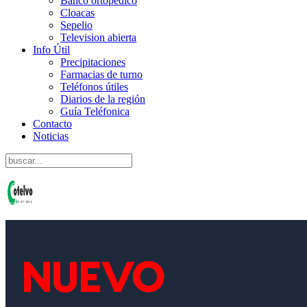
Banco ortopedico
Cloacas
Sepelio
Television abierta
Info Útil
Precipitaciones
Farmacias de turno
Teléfonos útiles
Diarios de la región
Guía Teléfonica
Contacto
Noticias