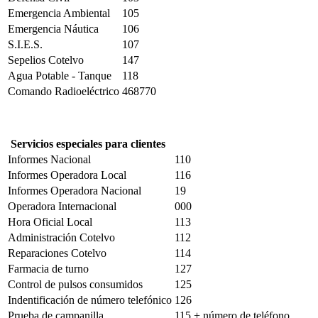
Emergencia Ambiental
105
Emergencia Náutica
106
S.I.E.S.
107
Sepelios Cotelvo
147
Agua Potable - Tanque
118
Comando Radioeléctrico
468770
Servicios especiales para clientes
Informes Nacional
110
Informes Operadora Local
116
Informes Operadora Nacional
19
Operadora Internacional
000
Hora Oficial Local
113
Administración Cotelvo
112
Reparaciones Cotelvo
114
Farmacia de turno
127
Control de pulsos consumidos
125
Indentificación de número telefónico
126
Prueba de campanilla
115 + número de teléfono