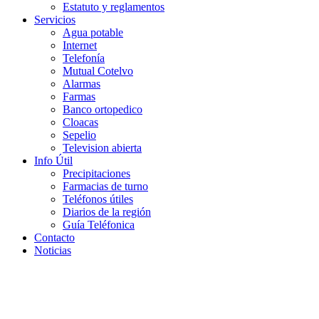
Estatuto y reglamentos
Servicios
Agua potable
Internet
Telefonía
Mutual Cotelvo
Alarmas
Farmas
Banco ortopedico
Cloacas
Sepelio
Television abierta
Info Útil
Precipitaciones
Farmacias de turno
Teléfonos útiles
Diarios de la región
Guía Teléfonica
Contacto
Noticias