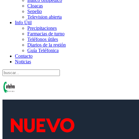
Banco ortopedico
Cloacas
Sepelio
Television abierta
Info Útil
Precipitaciones
Farmacias de turno
Teléfonos útiles
Diarios de la región
Guía Teléfonica
Contacto
Noticias